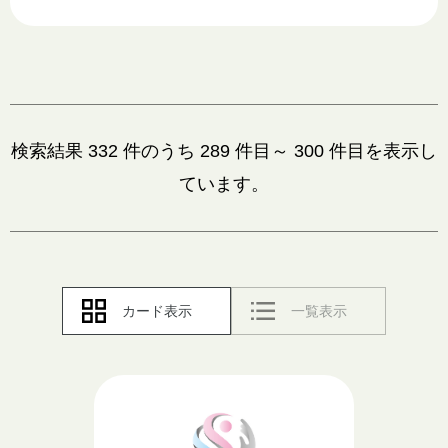
検
検索結果 332 件のうち 289 件目～ 300 件目を表示し
索
ています。
結
果
カード表示
一覧表示