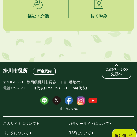
市民活動カレンダー（リスト形式）
福祉・介護
おくやみ
2026年8月1日
今月の広報かけがわ
2026年8月1日
市議会だより 第100号 (令和8年8月1日発行)を掲載しました
このページの
掛川市役所
庁舎案内
先頭へ
〒436-8650 静岡県掛川市長谷一丁目1番地の1
電話:0537-21-1111(代表) FAX:0537-21-1166(代表)
掛川市のSNS
このサイトについて
ガラケーサイトについて
リンクについて
RSSについて