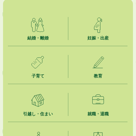
2026年8月4日
市民の勇気ある応急手当に感謝状を贈呈しました
2026年8月4日
夏季休暇期間 開業医等診療予定
結婚・離婚
妊娠・出産
2026年8月3日
「水道カルテ」の公表について
2026年8月3日
子育て
教育
企業版ふるさと納税（地方創生応援税制）のお願い
2026年8月3日
【参加者募集】プロ棋士から学ぼう！はじめての将棋教室
2026年8月1日
引越し・住まい
就職・退職
「かけがわ手話動画」で手話を学ぼう！
2026年8月1日