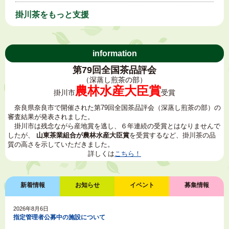
掛川茶をもっと支援
information
第79回全国茶品評会
（深蒸し煎茶の部）
農林水産大臣賞
掛川市
受賞
奈良県奈良市で開催された第79回全国茶品評会（深蒸し煎茶の部）の
審査結果が発表されました。
掛川市は残念ながら産地賞を逃し、６年連続の受賞とはなりませんで
したが、
山東茶業組合が農林水産大臣賞
を受賞するなど、掛川茶の品
質の高さを示していただきました。
詳しくは
こちら！
新着情報
お知らせ
イベント
募集情報
2026年8月6日
指定管理者公募中の施設について