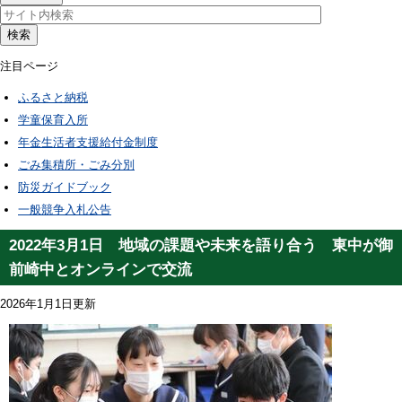
検索
注目ページ
ふるさと納税
学童保育入所
年金生活者支援給付金制度
ごみ集積所・ごみ分別
防災ガイドブック
一般競争入札公告
2022年3月1日 地域の課題や未来を語り合う 東中が御
前崎中とオンラインで交流
2026年1月1日更新