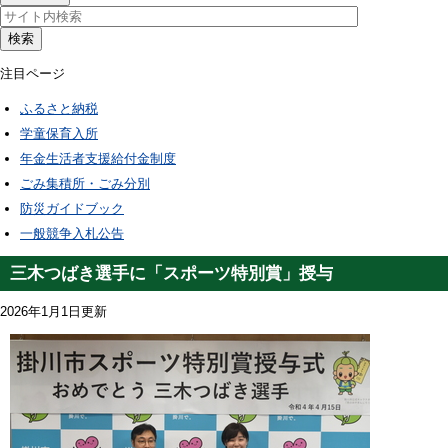
検索
注目ページ
ふるさと納税
学童保育入所
年金生活者支援給付金制度
ごみ集積所・ごみ分別
防災ガイドブック
一般競争入札公告
三木つばき選手に「スポーツ特別賞」授与
2026年1月1日更新