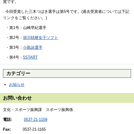
賞です。
今回受賞した三木つばき選手は第5号です。(過去受賞者については下記
リンクをご覧ください。)
・第1号：山崎早紀選手
・第2号：
掛川桔梗女子ソフト
・第3号：
小島詠選手
・第4号：
5START
カテゴリー
お知らせ
お問い合わせ
文化・スポーツ振興課 スポーツ振興係
電話:
0537-21-1159
Fax:
0537-21-1165