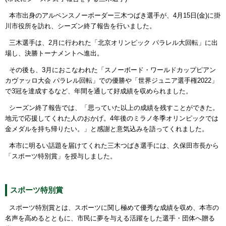
本市出身のアルペンスノーボーダー三木つばき選手が、4月15日(金)に掛
川市役所を訪れ、シーズン終了報告を行いました。
三木選手は、2月に行われた「北京オリンピック パラレル大回転」に出
場し、決勝トーナメントへ進出。
その後も、3月におこなわれた「スノーボード・ワールドカップピアン
カヴァッロ大会 パラレル回転」での優勝や「世界ジュニア選手権2022」
で3冠を達成するなど、年間を通して好成績を収められました。
シーズン終了報告では、「思っていた以上の成績を残すことができた。
地元で応援してくれた人のおかげ。4年後のミラノ冬季オリンピックでは
金メダルを持ち帰りたい。」と感謝と意気込みを語ってくれました。
本市に明るい話題を届けてくれた三木つばき選手には、久保田市長から
「スポーツ特別賞」を授与しました。
スポーツ特別賞
スポーツ特別賞とは、スポーツに関し極めて優秀な成績を収め、本市の
名声を高めるとともに、市民に夢を与える活躍をした選手・団体へ贈る