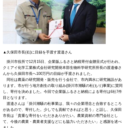
▲久保田市長(右)に目録を手渡す渡邉さん
掛川市役所で12月15日、企業版ふるさと納税寄付金贈呈式が行われ、
クミアイ化学工業株式会社研究開発本部生物科学研究所所長の渡邉修さ
んから久保田市長へ100万円の目録が手渡されました。
同社は農薬の研究開発・販売を行う会社で、市内満水に研究施設があ
ります。市が行う地方創生の取り組み(掛川市潮騒の杜(もり)事業)に賛同
し、寄付を決めました。今回で企業版ふるさと納税による寄付は6社7件
目となります。
渡邉さんは「掛川潮騒の杜事業は、我々の企業理念と合致するところ
があるので、寄付した。少しでも貢献できればと思う」と話し、久保田
市長は「貴重な寄付をいただきありがたい。農業資材の専門会社とし
て、今後の農業・農業者支援などにも協力いただきたい」と感謝を述べ
ました。