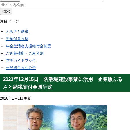
検索
注目ページ
ふるさと納税
学童保育入所
年金生活者支援給付金制度
ごみ集積所・ごみ分別
防災ガイドブック
一般競争入札公告
2022年12月15日 防潮堤建設事業に活用 企業版ふる
さと納税寄付金贈呈式
2026年1月1日更新