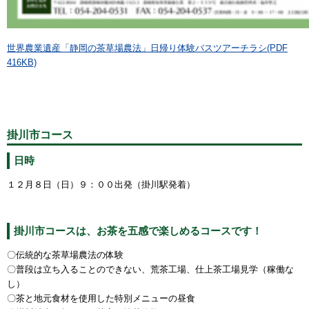
世界農業遺産「静岡の茶草場農法」日帰り体験バスツアーチラシ(PDF
416KB)
掛川市コース
日時
１２月８日（日）９：００出発（掛川駅発着）
掛川市コースは、お茶を五感で楽しめるコースです！
〇
伝統的な
茶草場農法の体験
〇
普段は立ち入ることのできない、
荒茶工場、仕上茶工場
見学（稼働な
し）
〇茶と地元食材
を使用した特別メニューの昼食