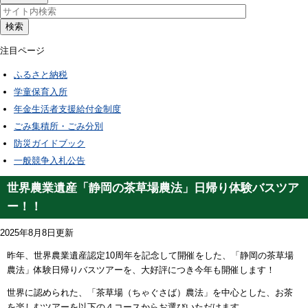
検索
注目ページ
ふるさと納税
学童保育入所
年金生活者支援給付金制度
ごみ集積所・ごみ分別
防災ガイドブック
一般競争入札公告
世界農業遺産「静岡の茶草場農法」日帰り体験バスツア
ー！！
2025年8月8日更新
昨年、世界農業遺産認定10周年を記念して開催をした、
「静岡の茶草場
農法」体験日帰りバスツアー
を、大好評につき今年も開催します！
世界に認められた、「茶草場（ちゃぐさば）農法」を中心とした、お茶
を楽しむツアーを以下の４コースからお選びいただけます。