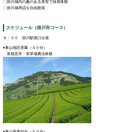
〇
掛川城内の趣のある
茶室で抹茶体験
〇
掛川城周辺を自由散策
スケジュール（掛川市コース）
９：００ 掛川駅南口出発
♦東山地区茶園（４０分）
茶畑見学・茶草場農法体験
♦東山茶業組合（５０分）