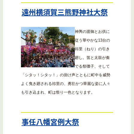
遠州横須賀三熊野神社大祭
神輿の渡御とお供に
従う華やかな13台の
祢里（ねり）の引き
廻し。笛と太鼓が奏
でる祭囃子、そして
「シタッ！シタッ！」の掛け声とともに町中を威勢
よく曳き廻される祢里の、勇壮かつ華麗な姿に人々
も引き込まれ、町は祭り一色となります。
事任八幡宮例大祭