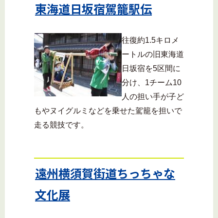
東海道日坂宿駕籠駅伝
往復約1.5キロメ
ートルの旧東海道
日坂宿を5区間に
分け、1チーム10
人の担い手が子ど
もやヌイグルミなどを乗せた駕籠を担いで
走る競技です。
遠州横須賀街道ちっちゃな
文化展