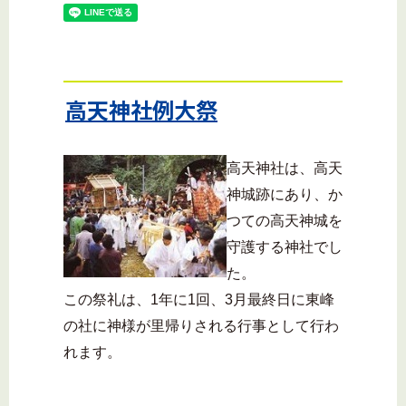
高天神社例大祭
高天神社は、高天
神城跡にあり、か
つての高天神城を
守護する神社でし
た。
この祭礼は、1年に1回、3月最終日に東峰
の社に神様が里帰りされる行事として行わ
れます。