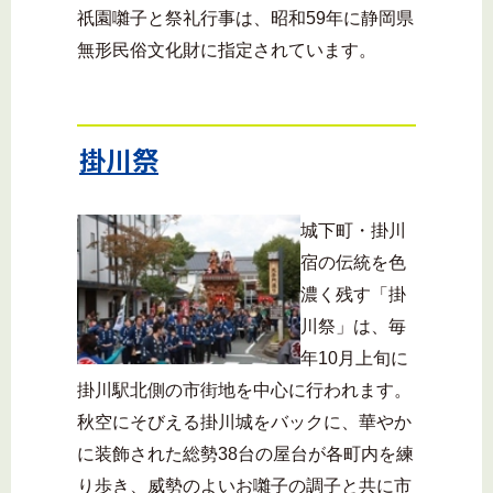
祇園囃子と祭礼行事は、昭和59年に静岡県
無形民俗文化財に指定されています。
掛川祭
城下町・掛川
宿の伝統を色
濃く残す「掛
川祭」は、毎
年10月上旬に
掛川駅北側の市街地を中心に行われます。
秋空にそびえる掛川城をバックに、華やか
に装飾された総勢38台の屋台が各町内を練
り歩き、威勢のよいお囃子の調子と共に市