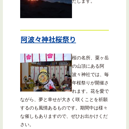
たします。
阿波々神社桜祭り
桜の名所、粟ヶ岳
の山頂にある阿
波々神社では、毎
年桜祭りが開催さ
れます。花を愛で
ながら、夢と幸せが大きく咲くことを祈願
するのも風情あるものです。期間中は様々
な催しもありますので、ぜひお出かけくだ
さい。