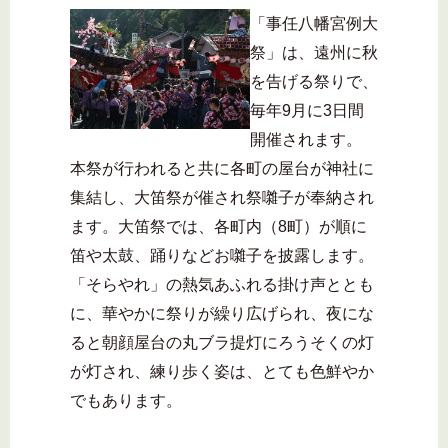
「事任八幡宮例大
祭」は、遠州に秋
を告げる祭りで、
毎年9月に3日間
開催されます。
本祭が行われると共に各町の屋台が神社に
集結し、大笛祭が催され祭囃子が奉納され
ます。大笛祭では、各町内（8町）が順に
笛や太鼓、踊りなどお囃子を披露します。
「そらやれ」の熱気あふれる掛け声ととも
に、華やかに祭りが繰り広げられ、夜にな
ると朝顔屋台の丸ブラ提灯にろうそくの灯
が灯され、練り歩く姿は、とても色鮮やか
でもあります。