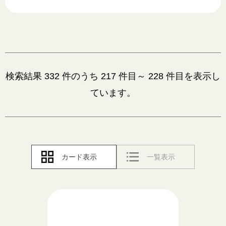
検
検索結果 332 件のうち 217 件目～ 228 件目を表示し
索
ています。
結
果
カード表示
一覧表示