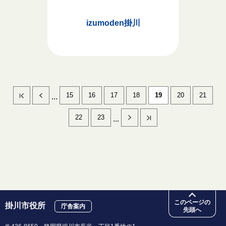
izumoden掛川
15
16
17
18
19
20
21
...
22
23
...
このページの
掛川市役所
庁舎案内
先頭へ