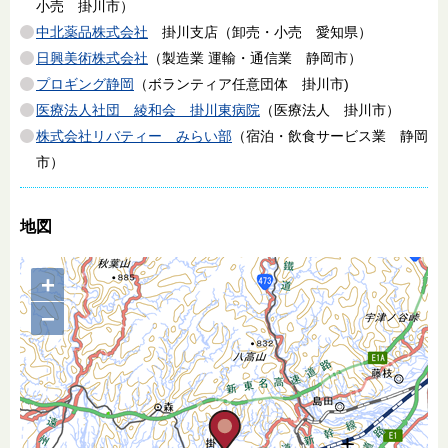
小売 掛川市）
中北薬品株式会社
掛川支店（卸売・小売 愛知県）
日興美術株式会社
（製造業 運輸・通信業 静岡市）
プロギング静岡
（ボランティア任意団体 掛川市)
医療法人社団 綾和会 掛川東病院
（医療法人 掛川市）
株式会社リバティー みらい部
（宿泊・飲食サービス業 静岡
市）
地図
+
−