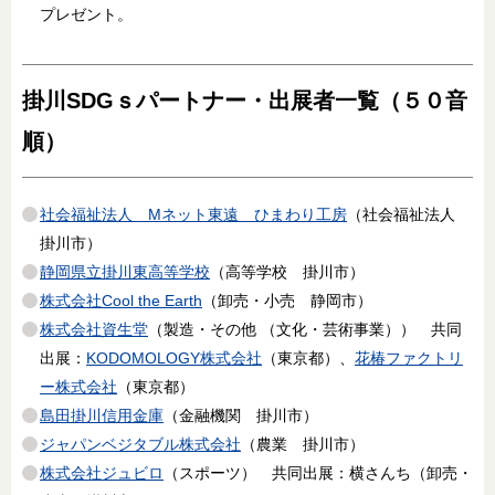
プレゼント。
掛川SDGｓパートナー・出展者一覧（５０音
順）
社会福祉法人 Mネット東遠 ひまわり工房
（社会福祉法人
掛川市）
静岡県立掛川東高等学校
（高等学校 掛川市）
株式会社Cool the Earth
（卸売・小売 静岡市）
株式会社資生堂
（製造・その他 （文化・芸術事業）） 共同
出展：
KODOMOLOGY株式会社
（東京都）、
花椿ファクトリ
ー株式会社
（東京都）
島田掛川信用金庫
（金融機関 掛川市）
ジャパンベジタブル株式会社
（農業 掛川市）
株式会社ジュビロ
（スポーツ） 共同出展：横さんち（卸売・