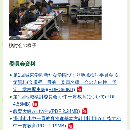
検討会の様子
委員会資料
第1回城東学園新たな学園づくり地域検討委員会 次
第資料(会規程、目的、委員名簿、会の方向性、予
定、学校歴史等)(PDF 380KB)
第1回地域検討委員会 小中一貫教育について(PDF
4.55MB)
教育大綱かけがわ(PDF 2.24MB)
掛川市小中一貫教育推進基本方針 掛川市が目指す小
中一貫教育(PDF 1.19MB)