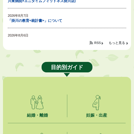
川東病院×エニタイムフィットネス掛川店)
2026年8月7日
「掛川の教育<統計書>」について
2026年8月6日
令和８年度公民館等（大東北公民館、大須賀中央公民館）講座のお知らせ
RSS
もっと見る
2026年8月6日
熱中症対策「クーリングシェルター」の設置について
目的別ガイド
2026年8月6日
就職・転職相談会のご案内
2026年8月6日
「お茶を知る・体験する講座」を開催します
2026年8月5日
結婚・離婚
妊娠・出産
ジュビロ磐田（情報提供・お知らせ）