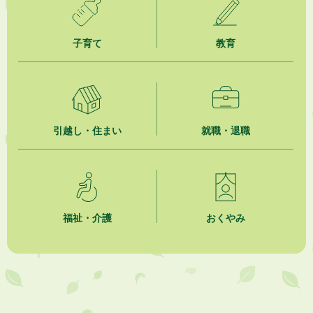
2026年8月5日
掛川市広告入り窓口封筒無償提供者募集
子育て
教育
2026年8月4日
【日本DX大賞2026】ポスターセッション最優秀賞を受賞しました！
2026年8月4日
市民の勇気ある応急手当に感謝状を贈呈しました
引越し・住まい
就職・退職
2026年8月4日
夏季休暇期間 開業医等診療予定
2026年8月3日
「水道カルテ」の公表について
福祉・介護
おくやみ
2026年8月3日
企業版ふるさと納税（地方創生応援税制）のお願い
2026年8月3日
【参加者募集】プロ棋士から学ぼう！はじめての将棋教室