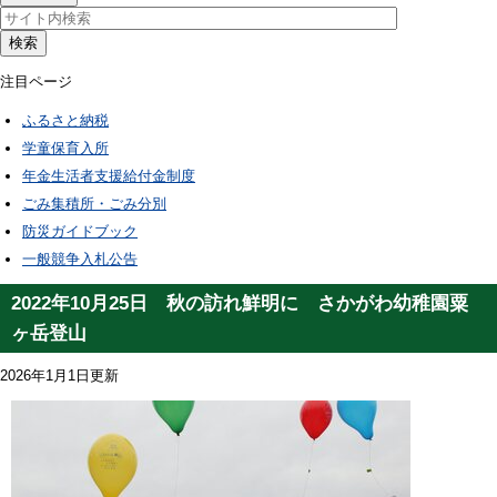
検索
注目ページ
ふるさと納税
学童保育入所
年金生活者支援給付金制度
ごみ集積所・ごみ分別
防災ガイドブック
一般競争入札公告
2022年10月25日 秋の訪れ鮮明に さかがわ幼稚園粟
ヶ岳登山
2026年1月1日更新