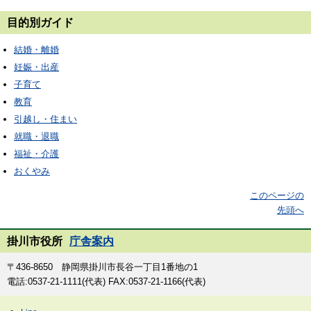
目的別ガイド
結婚・離婚
妊娠・出産
子育て
教育
引越し・住まい
就職・退職
福祉・介護
おくやみ
このページの
先頭へ
掛川市役所
庁舎案内
〒436-8650 静岡県掛川市長谷一丁目1番地の1
電話:0537-21-1111(代表) FAX:0537-21-1166(代表)