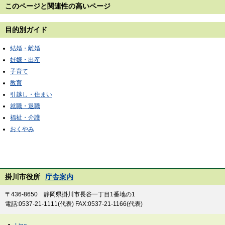
このページと
関連性の高いページ
目的別ガイド
結婚・離婚
妊娠・出産
子育て
教育
引越し・住まい
就職・退職
福祉・介護
おくやみ
掛川市役所
庁舎案内
〒436-8650 静岡県掛川市長谷一丁目1番地の1
電話:0537-21-1111(代表) FAX:0537-21-1166(代表)