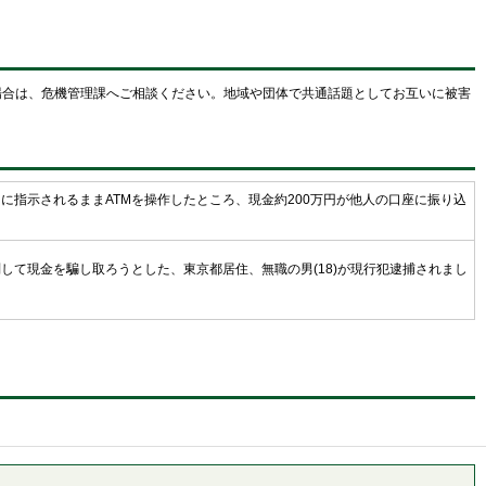
場合は、危機管理課へご相談ください。地域や団体で共通話題としてお互いに被害
指示されるままATMを操作したところ、現金約200万円が他人の口座に振り込
して現金を騙し取ろうとした、東京都居住、無職の男(18)が現行犯逮捕されまし