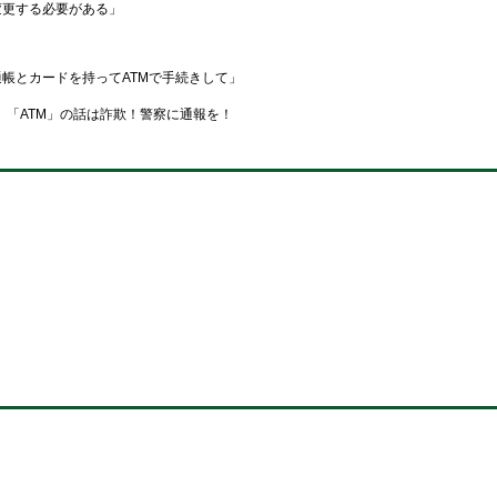
変更する必要がある」
帳とカードを持ってATMで手続きして」
「ATM」の話は詐欺！警察に通報を！