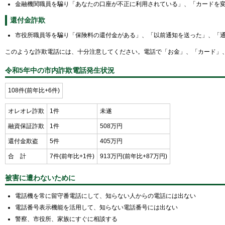
金融機関職員を騙り「あなたの口座が不正に利用されている」、「カードを
還付金詐欺
市役所職員等を騙り「保険料の還付金がある」、「以前通知を送った」、「通
このような詐欺電話には、十分注意してください。電話で「お金」、「カード」、
令和5年中の市内詐欺電話発生状況
108件(前年比+6件)
オレオレ詐欺
1件
未遂
融資保証詐欺
1件
508万円
還付金欺盗
5件
405万円
合 計
7件(前年比+1件)
913万円(前年比+87万円)
被害に遭わないために
電話機を常に留守番電話にして、知らない人からの電話には出ない
電話番号表示機能を活用して、知らない電話番号には出ない
警察、市役所、家族にすぐに相談する