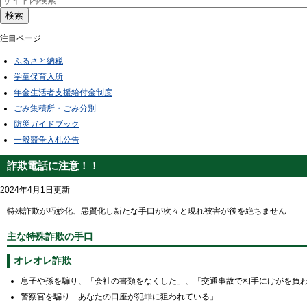
検索
注目ページ
ふるさと納税
学童保育入所
年金生活者支援給付金制度
ごみ集積所・ごみ分別
防災ガイドブック
一般競争入札公告
詐欺電話に注意！！
2024年4月1日更新
特殊詐欺が巧妙化、悪質化し新たな手口が次々と現れ被害が後を絶ちません
主な特殊詐欺の手口
オレオレ詐欺
息子や孫を騙り、「会社の書類をなくした」、「交通事故で相手にけがを負
警察官を騙り「あなたの口座が犯罪に狙われている」