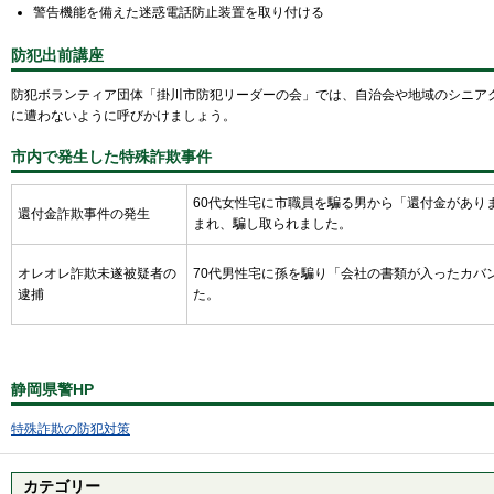
警告機能を備えた迷惑電話防止装置を取り付ける
防犯出前講座
防犯ボランティア団体「掛川市防犯リーダーの会」では、自治会や地域のシニア
に遭わないように呼びかけましょう。
市内で発生した特殊詐欺事件
60代女性宅に市職員を騙る男から「還付金があり
還付金詐欺事件の発生
まれ、騙し取られました。
オレオレ詐欺未遂被疑者の
70代男性宅に孫を騙り「会社の書類が入ったカバ
逮捕
た。
静岡県警HP
特殊詐欺の防犯対策
カテゴリー