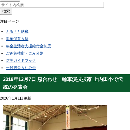
検索
注目ページ
ふるさと納税
学童保育入所
年金生活者支援給付金制度
ごみ集積所・ごみ分別
防災ガイドブック
一般競争入札公告
2019年12月7日 息合わせ一輪車演技披露 上内田小で伝
統の発表会
2026年1月1日更新