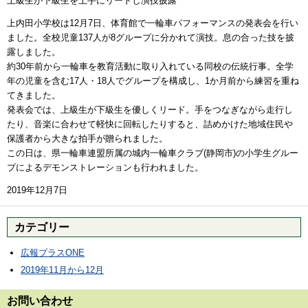
上級生が下級生を上手にリードし演技披露
上内田小学校は12月7日、体育館で一輪車パフォーマンスの発表会を行い
ました。全校児童137人が8グループに分かれて演技。息の合った技を披
露しました。
約30年前から一輪車を教育活動に取り入れている同校の伝統行事。全学
年の児童を含む17人・18人でグループを構成し、1か月前から練習を重ね
てきました。
発表会では、上級生が下級生を優しくリード。手をつなぎながら走行し
たり、音楽に合わせて軽快に回転したりすると、詰めかけた地域住民や
保護者から大きな拍手が贈られました。
この日は、県一輪車連盟所属の城内一輪車クラブ(静岡市)の小学生グルー
プによるデモンストレーションも行われました。
2019年12月7日
カテゴリー
広報プラスONE
2019年11月から12月
お問い合わせ