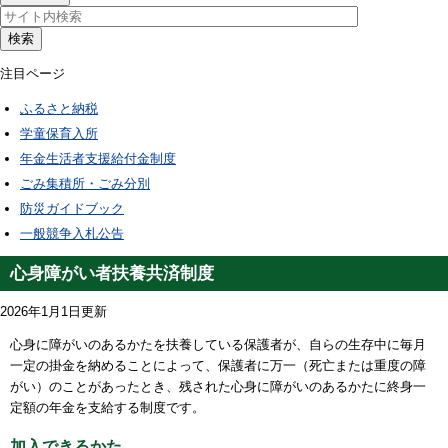
検索
注目ページ
ふるさと納税
学童保育入所
年金生活者支援給付金制度
ごみ集積所・ごみ分別
防災ガイドブック
一般競争入札公告
心身障がい者扶養共済制度
2026年1月1日更新
心身に障がいのあるかたを扶養している保護者が、自らの生存中に毎月
一定の掛金を納めることによって、保護者に万一（死亡または重度の障
がい）のことがあったとき、残された心身に障がいのあるかたに終身一
定額の年金を支給する制度です。
加入できるかた