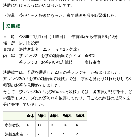
決勝に行けるようにがんばりたいです。
・深蒸し茶がもっと好きになった。家で動画を撮る時緊張した。
決勝戦
日 時 令和8年1月17日（土曜日） 午前9時から午前10時40分
場 所 掛川市役所
参加者 決勝進出者 21人（うち1人欠席）
内 容 茶レンジ2 お茶の種類当てクイズ 全8問
茶レンジ3 お茶のいれ方競技 実技審査
決勝戦では、予選を通過した20人の茶レンジャーが集まりました。
茶レンジ2の「お茶の種類当て競技」では、茶葉を見たり触れたりして8
種類のお茶を見極めていました。
そして、茶レンジ3の「お茶のいれ方競技」では、審査員が見守る中、ど
の選手もスムーズにお茶淹れを披露しており、日ごろの練習の成果を充
分に発揮していました。
全体
3年生
4年生
5年生
6年生
参加者数
41
17
10
10
4
決勝進出者
21
7
7
5
2