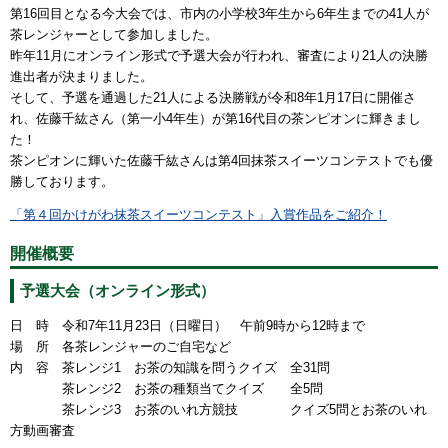
第16回目となる今大会では、市内の小学校3年生から6年生までの41人が
茶レンジャーとして参加しました。
昨年11月にオンライン形式で予選大会が行われ、審査により21人の決勝
進出者が決まりました。
そして、予選を通過した21人による決勝戦が令和8年1月17日に開催さ
れ、佐藤千紘さん（第一小4年生）が第16代目の茶ンピオンに輝きまし
た！
茶ンピオンに輝いた佐藤千紘さんは第4回抹茶スイーツコンテストでも優
勝しております。
「第４回かけがわ抹茶スイーツコンテスト」入賞作品をご紹介！
開催概要
予選大会（オンライン形式）
日 時 令和7年11月23日（日曜日） 午前9時から12時まで
場 所 各茶レンジャーのご自宅など
内 容 茶レンジ1 お茶の知識を問うクイズ 全31問
茶レンジ2 お茶の種類当てクイズ 全5問
茶レンジ3 お茶のいれ方競技 クイズ5問とお茶のいれ
方動画審査