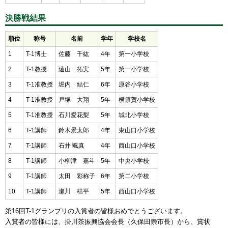
決勝戦結果
順位
称号
名前
学年
学校名
1
T-1博士
佐藤 千紘
4年
第一小学校
2
T-1教授
遠山 拓実
5年
第一小学校
3
T-1准教授
堀内 結仁
6年
原谷小学校
4
T-1准教授
戸塚 大翔
5年
横須賀小学校
5
T-1准教授
石川愛花梨
5年
城北小学校
6
T-1講師
鈴木景太郎
4年
東山口小学校
7
T-1講師
石井 颯真
4年
西山口小学校
8
T-1講師
小柳津 嘉斗
5年
中央小学校
9
T-1講師
太田 彩称子
6年
第二小学校
10
T-1講師
瀬川 桔平
5年
西山口小学校
第16回T-1グランプリの入賞者の皆様おめでとうございます。
入賞者の皆様には、掛川茶振興協会会長（久保田崇市長）から、賞状