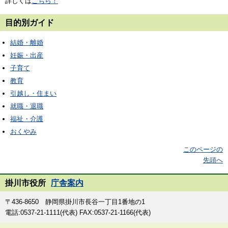
詳しくは
こちら！
目的別ガイド
結婚・離婚
妊娠・出産
子育て
教育
引越し・住まい
就職・退職
福祉・介護
おくやみ
このページの
先頭へ
掛川市役所
庁舎案内
〒436-8650 静岡県掛川市長谷一丁目1番地の1
電話:0537-21-1111(代表) FAX:0537-21-1166(代表)