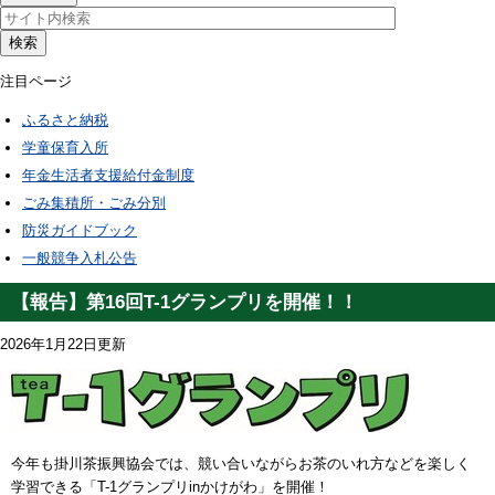
検索
注目ページ
ふるさと納税
学童保育入所
年金生活者支援給付金制度
ごみ集積所・ごみ分別
防災ガイドブック
一般競争入札公告
【報告】第16回T-1グランプリを開催！！
2026年1月22日更新
今年も掛川茶振興協会では、競い合いながらお茶のいれ方などを楽しく
学習できる「T-1グランプリinかけがわ」を開催！