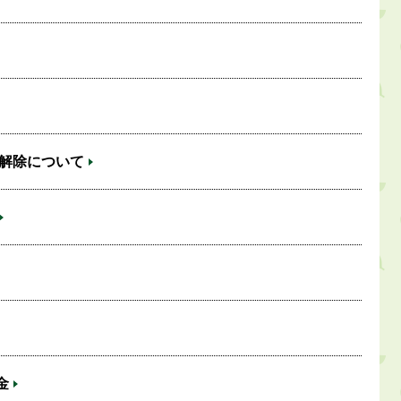
の解除について
金