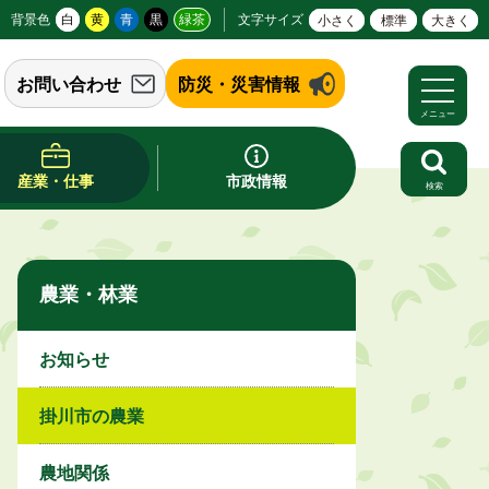
背景色
白
黄
青
黒
緑茶
文字サイズ
小さく
標準
大きく
お問い合わせ
防災・災害情報
メニュー
産業・仕事
市政情報
検索
農業・林業
お知らせ
掛川市の農業
農地関係