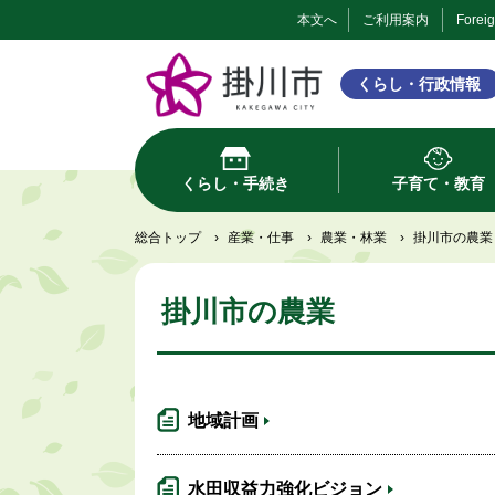
本文へ
ご利用案内
Forei
くらし・行政情報
くらし・手続き
子育て・教育
総合トップ
›
産業・仕事
›
農業・林業
›
掛川市の農業
掛川市の農業
地域計画
水田収益力強化ビジョン