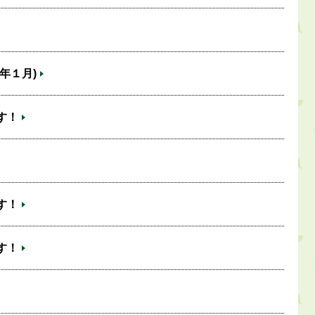
年１月)
す！
す！
す！