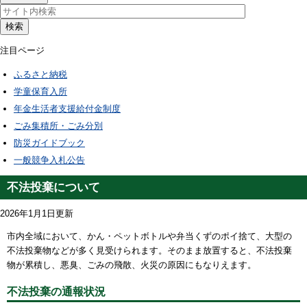
検索
注目ページ
ふるさと納税
学童保育入所
年金生活者支援給付金制度
ごみ集積所・ごみ分別
防災ガイドブック
一般競争入札公告
不法投棄について
2026年1月1日更新
市内全域において、かん・ペットボトルや弁当くずのポイ捨て、大型の
不法投棄物などが多く見受けられます。そのまま放置すると、不法投棄
物が累積し、悪臭、ごみの飛散、火災の原因にもなりえます。
不法投棄の通報状況