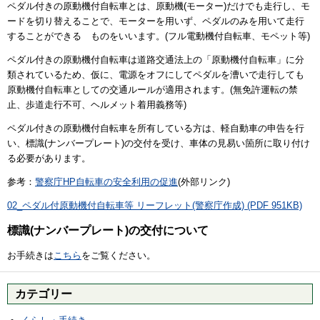
ペダル付きの原動機付自転車とは、原動機(モーター)だけでも走行し、モ
ードを切り替えることで、モーターを用いず、ペダルのみを用いて走行
することができる ものをいいます。(フル電動機付自転車、モペット等)
ペダル付きの原動機付自転車は道路交通法上の「原動機付自転車」に分
類されているため、仮に、電源をオフにしてペダルを漕いで走行しても
原動機付自転車としての交通ルールが適用されます。(無免許運転の禁
止、歩道走行不可、ヘルメット着用義務等)
ペダル付きの原動機付自転車を所有している方は、軽自動車の申告を行
い、標識(ナンバープレート)の交付を受け、車体の見易い箇所に取り付け
る必要があります。
参考：
警察庁HP自転車の安全利用の促進
(外部リンク)
02_ペダル付原動機付自転車等 リーフレット(警察庁作成) (PDF 951KB)
標識(ナンバープレート)の交付について
お手続きは
こちら
をご覧ください。
カテゴリー