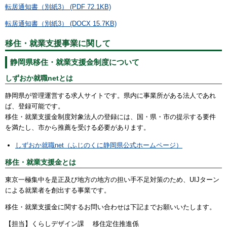
転居通知書（別紙3） (PDF 72.1KB)
転居通知書（別紙3） (DOCX 15.7KB)
移住・就業支援事業に関して
静岡県移住・就業支援金制度について
しずおか就職netとは
静岡県が管理運営する求人サイトです。県内に事業所がある法人であれ
ば、登録可能です。
移住・就業支援金制度対象法人の登録には、国・県・市の提示する要件
を満たし、市から推薦を受ける必要があります。
しずおか就職net（ふじのくに静岡県公式ホームページ）
移住・就業支援金とは
東京一極集中を是正及び地方の地方の担い手不足対策のため、UIJターン
による就業者を創出する事業です。
移住・就業支援金に関するお問い合わせは下記までお願いいたします。
【担当】くらしデザイン課 移住定住推進係