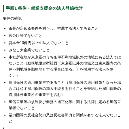
手順1 移住・就業支援金の法人登録検討
要件の確認
市長が定める要件を満たし、推薦する法人であること
官公庁等でないこと
資本金10億円以上の法人でないこと
みなし大企業でないこと
本社所在地が東京圏のうち条件不利地域以外の地域にある法人では
ないこと（勤務地限定型社員〔東京圏以外の地域又は東京圏内の条
件不利地域を勤務地とする場合に限る。〕を採用する法人を除
く。）
雇用保険の適用事業主であること（雇用保険の適用対象となった場
合には必ず雇用保険の加入手続きを行うことを誓約した雇用保険の
適用除外事業所の事業主を含む）
風俗営業等の規制及び業務の適正化等に関する法律に定める風俗営
業者でないこと
暴力団等の反社会勢力又は反社会勢力と関係を有する法人でないこ
と