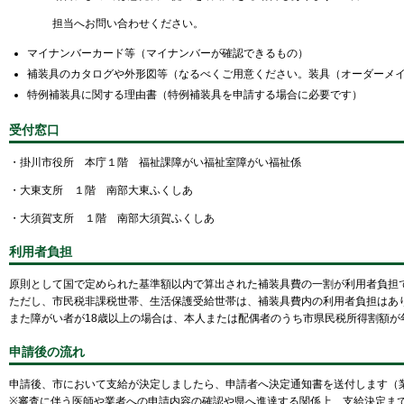
担当へお問い合わせください。
マイナンバーカード等（マイナンバーが確認できるもの）
補装具のカタログや外形図等（なるべくご用意ください。装具（オーダーメ
特例補装具に関する理由書（特例補装具を申請する場合に必要です）
受付窓口
・掛川市役所 本庁１階 福祉課障がい福祉室障がい福祉係
・大東支所 １階 南部大東ふくしあ
・大須賀支所 １階 南部大須賀ふくしあ
利用者負担
原則として国で定められた基準額以内で算出された補装具費の一割が利用者負担です
ただし、市民税非課税世帯、生活保護受給世帯は、補装具費内の利用者負担はあ
また障がい者が18歳以上の場合は、本人または配偶者のうち市県民税所得割額が
申請後の流れ
申請後、市において支給が決定しましたら、申請者へ決定通知書を送付します（
※審査に伴う医師や業者への申請内容の確認や県へ進達する関係上、支給決定ま