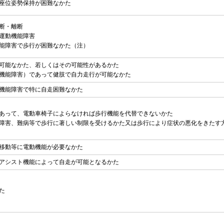
座位姿勢保持が困難なかた
断・離断
運動機能障害
能障害で歩行が困難なかた（注）
可能なかた、若しくはその可能性があるかた
機能障害）であって健肢で自力走行が可能なかた
機能障害で特に自走困難なかた
あって、電動車椅子によらなければ歩行機能を代替できないかた
障害、難病等で歩行に著しい制限を受けるかた又は歩行により症状の悪化をきたす
移動等に電動機能が必要なかた
アシスト機能によって自走が可能となるかた
た