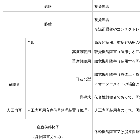
義眼
視覚障害
視覚障害
眼鏡
※矯正眼鏡やコンタクトレ
全般
高度難聴用、重度難聴用の
高度難聴用
聴覚機能障害（装用する耳
重度難聴用
聴覚機能障害（装用する耳
聴覚機能障害（身体上・職
耳あな型
※オーダーメイドの場合は
補聴器
骨導式
伝音性難聴者であって、耳
人工内耳
人工内耳用音声信号処理装置（修理）
人工内耳装用者のうち、医
座位保持椅子
体幹機能障害又は脳原性運
（身体障害児のみ）