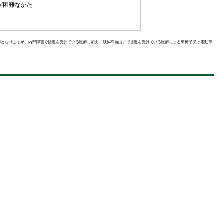
が困難なかた
師となりますが、内部障害で指定を受けている医師に加え「肢体不自由」で指定を受けている医師による車椅子又は電動車