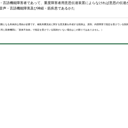
・言語機能障害者であって、重度障害者用意思伝達装置によらなければ意思の伝達
音声・言語機能障害及び神経・筋疾患であるかた
困難となる具体的な理由が必要です。補装具費支給に関する意見書を作成する医師は、原則、内部障害で指定を受けている医
と同じ医療機関に「肢体不自由」で指定を受けている医師がいない場合はこの限りではありません。）