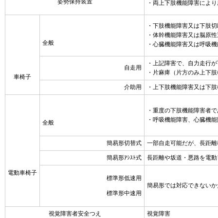
姿勢保持装置
・両上下肢機能障害により
・下肢機能障害又は下肢切
・体幹機能障害又は脳原性
全般
・心臓機能障害又は呼吸機
・上記障害で、自力走行が
自走用
・片麻痺（片方のみ上下肢
車椅子
介助用
・上下肢機能障害又は下肢
・重度の下肢機能障害者で
・呼吸機能障害、心臓機能
全般
簡易形切替式
一部自走可能だが、長距離
簡易形ｱｼｽﾄ式
長距離や坂道・悪路を電動
電動車椅子
標準形低速用
簡易形では対応できないか
標準形中速用
視覚障害者安全つえ
視覚障害