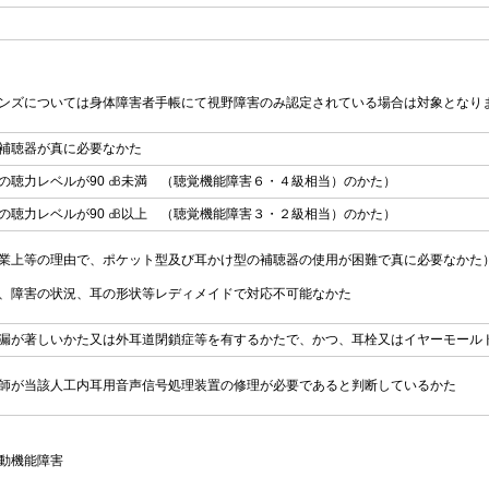
ンズについては身体障害者手帳にて視野障害のみ認定されている場合は対象となり
補聴器が真に必要なかた
の聴力レベルが90 ㏈未満 （聴覚機能障害６・４級相当）のかた）
の聴力レベルが90 ㏈以上 （聴覚機能障害３・２級相当）のかた）
業上等の理由で、ポケット型及び耳かけ型の補聴器の使用が困難で真に必要なかた
、障害の状況、耳の形状等レディメイドで対応不可能なかた
漏が著しいかた又は外耳道閉鎖症等を有するかたで、かつ、耳栓又はイヤーモール
師が当該人工内耳用音声信号処理装置の修理が必要であると判断しているかた
動機能障害