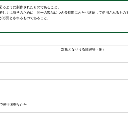
図るように製作
されたものであること。
若しくは就学のために、同一の製品につき長期間にわたり継続して使用
されるもの
が必要とされるもの
であること。
対象となりうる障害等（例）
で歩行困難なかた