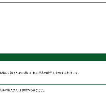
体機能を補うために用いられる用具の費用を支給する制度です。
装具の購入または修理の必要なかた。
。