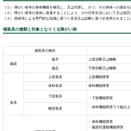
（１） 障がい者等の
身体機能を補完し、又は代替し、かつ、その身体への適合を
（２） 障がい者等の身体に装着することにより、
その日常生活において又は就労
（３）
医師等による専門的な知識に基づく意見又は診断に基づき使用されること
補装具の種類と対象となりうる障がい例
補装具の種目
義手
上肢切断又は離断
義肢
義足
下肢切断又は離断
上肢装具
上肢機能障害
体幹装具
体幹機能障害
下肢装具
・下肢機能障害
装具
・体幹機能障害で３級以上
靴型装具
・体幹機能障害
・脳原性運動機能障害