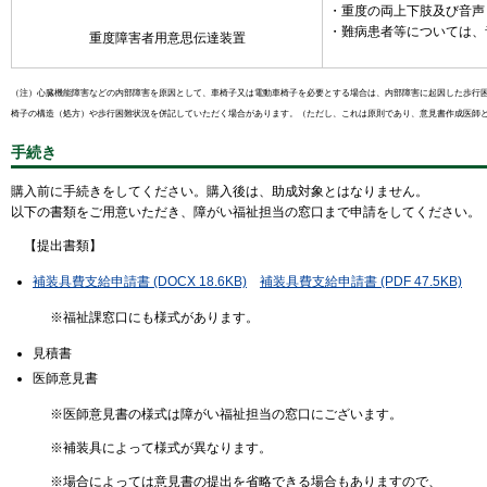
・重度の両上下肢及び音声
・難病患者等については、
重度障害者用意思伝達装置
（注）心臓機能障害などの内部障害を原因として、車椅子又は電動車椅子を必要とする場合は、内部障害に起因した歩行
椅子の構造（処方）や歩行困難状況を併記していただく場合があります。（ただし、これは原則であり、意見書作成医師
手続き
購入前に手続きをしてください。購入後は、助成対象とはなりません。
以下の書類をご用意いただき、障がい福祉担当の窓口まで申請をしてください。
【提出書類】
補装具費支給申請書 (DOCX 18.6KB)
補装具費支給申請書 (PDF 47.5KB)
※福祉課窓口にも様式があります。
見積書
医師意見書
※医師意見書の様式は障がい福祉担当の窓口にございます。
※補装具によって様式が異なります。
※場合によっては意見書の提出を省略できる場合もありますので、