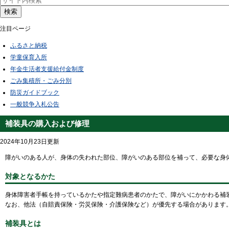
検索
注目ページ
ふるさと納税
学童保育入所
年金生活者支援給付金制度
ごみ集積所・ごみ分別
防災ガイドブック
一般競争入札公告
補装具の購入および修理
2024年10月23日更新
障がいのある人が、身体の失われた部位、障がいのある部位を補って、必要な身
対象となるかた
身体障害者手帳を持っているかたや指定難病患者のかたで、障がいにかかわる補
なお、他法（自賠責保険・労災保険・介護保険など）が優先する場合があります
補装具とは