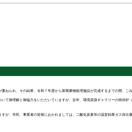
重ねられ、その結果、令和７年度から新廃棄物処理施設が完成するまでの間、ごみ
いて御理解と御協力をいただいていますが、近年、環境資源ギャラリーの焼却炉（
すが、市民、事業者の皆様におかれましては、二酸化炭素等の温室効果ガス排出量を