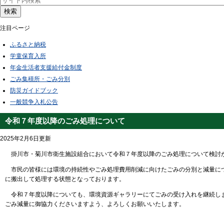
検索
注目ページ
ふるさと納税
学童保育入所
年金生活者支援給付金制度
ごみ集積所・ごみ分別
防災ガイドブック
一般競争入札公告
令和７年度以降のごみ処理について
2025年2月6日更新
掛川市・菊川市衛生施設組合において令和７年度以降のごみ処理について検討が
市民の皆様には環境の持続性やごみ処理費用削減に向けたごみの分別と減量につ
に搬出して処理する状態となっております。
令和７年度以降についても、環境資源ギャラリーにてごみの受け入れを継続しま
ごみ減量に御協力くださいますよう、よろしくお願いいたします。