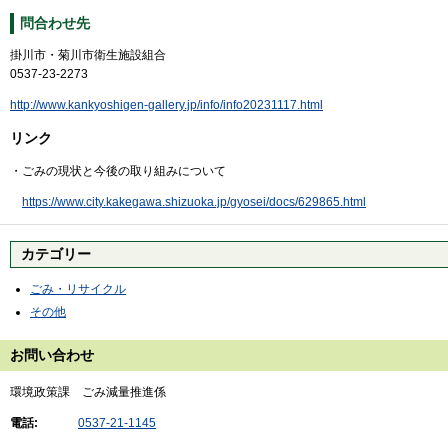
問合わせ先
掛川市・菊川市衛生施設組合
0537-23-2273
http://www.kankyoshigen-gallery.jp/info/info20231117.html
リンク
・ごみの現状と今後の取り組みについて
https://www.city.kakegawa.shizuoka.jp/gyosei/docs/629865.html
カテゴリー
ごみ・リサイクル
その他
お問い合わせ
環境政策課 ごみ減量推進係
電話:
0537-21-1145