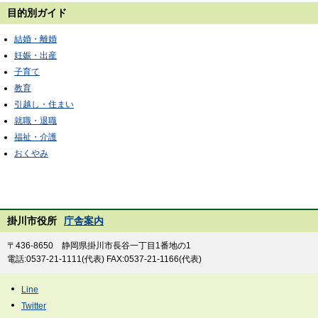
目的別ガイド
結婚・離婚
妊娠・出産
子育て
教育
引越し・住まい
就職・退職
福祉・介護
おくやみ
掛川市役所
庁舎案内
〒436-8650 静岡県掛川市長谷一丁目1番地の1
電話:0537-21-1111(代表) FAX:0537-21-1166(代表)