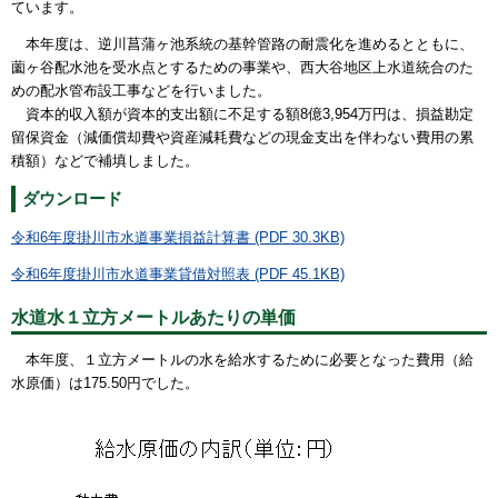
ています。
本年度は、逆川菖蒲ヶ池系統の基幹管路の耐震化を進めるとともに、
薗ヶ谷配水池を受水点とするための事業や、西大谷地区上水道統合のた
めの配水管布設工事などを行いました。
資本的収入額が資本的支出額に不足する額8億3,954万円は、損益勘定
留保資金（減価償却費や資産減耗費などの現金支出を伴わない費用の累
積額）などで補填しました。
ダウンロード
令和6年度掛川市水道事業損益計算書 (PDF 30.3KB)
令和6年度掛川市水道事業貸借対照表 (PDF 45.1KB)
水道水１立方メートルあたりの単価
本年度、１立方メートルの水を給水するために必要となった費用（給
水原価）は175.50円でした。