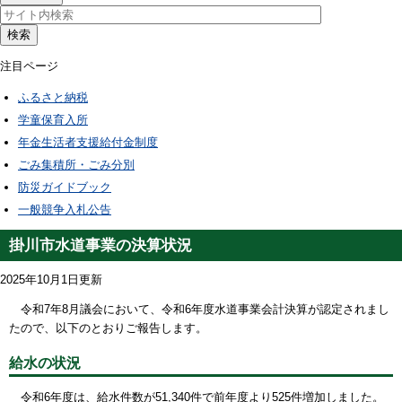
検索
注目ページ
ふるさと納税
学童保育入所
年金生活者支援給付金制度
ごみ集積所・ごみ分別
防災ガイドブック
一般競争入札公告
掛川市水道事業の決算状況
2025年10月1日更新
令和7年8月議会において、令和6年度水道事業会計決算が認定されまし
たので、以下のとおりご報告します。
給水の状況
令和6年度は、給水件数が51,340件で前年度より525件増加しました。