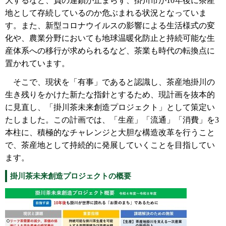
大するなど、負の連鎖が止まらず、掛川市が10年後に茶産
地として存続しているのか危ぶまれる状況となっていま
す。また、新型コロナウイルスの影響による生活様式の変
化や、農業分野においても地球温暖化防止と持続可能な生
産体系への移行が求められるなど、茶業も時代の転換点に
置かれています。
そこで、現状を「有事」であると認識し、茶産地掛川の
生き残りをかけた新たな指針とするため、現計画を抜本的
に見直し、「掛川茶未来創造プロジェクト」として策定い
たしました。この計画では、「生産」「流通」「消費」を3
本柱に、積極的なチャレンジと大胆な構造改革を行うこと
で、茶産地として持続的に発展していくことを目指してい
ます。
掛川茶未来創造プロジェクトの概要