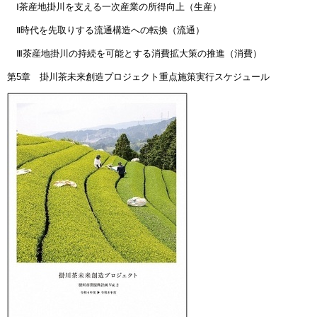
Ⅰ茶産地掛川を支える一次産業の所得向上（生産）
Ⅱ時代を先取りする流通構造への転換（流通）
Ⅲ茶産地掛川の持続を可能とする消費拡大策の推進（消費）
第5章 掛川茶未来創造プロジェクト重点施策実行スケジュール