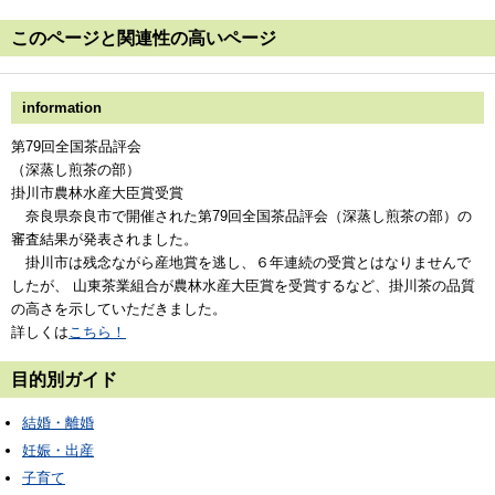
このページと
関連性の高いページ
information
第79回全国茶品評会
（深蒸し煎茶の部）
掛川市
農林水産大臣賞
受賞
奈良県奈良市で開催された第79回全国茶品評会（深蒸し煎茶の部）の
審査結果が発表されました。
掛川市は残念ながら産地賞を逃し、６年連続の受賞とはなりませんで
したが、
山東茶業組合が農林水産大臣賞
を受賞するなど、掛川茶の品質
の高さを示していただきました。
詳しくは
こちら！
目的別ガイド
結婚・離婚
妊娠・出産
子育て