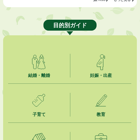
2026年8月7日
「掛川の教育<統計書>」について
目的別ガイド
2026年8月6日
熱中症対策「クーリングシェルター」の設置について
2026年8月6日
就職・転職相談会のご案内
2026年8月6日
結婚・離婚
妊娠・出産
「お茶を知る・体験する講座」を開催します
2026年8月5日
ジュビロ磐田（情報提供・お知らせ）
子育て
教育
2026年8月5日
掛川市広告入り窓口封筒無償提供者募集
2026年8月4日