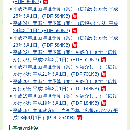
(PDF 990KB)
平成25年度 新年度予算（案）（広報かけがわ 平成
25年3月1日）(PDF 584KB)
平成24年度 新年度予算（案）（広報かけがわ 平成
24年3月1日）(PDF 583KB)
平成23年度 新年度予算（案）（広報かけがわ 平成
23年3月1日）(PDF 584KB)
平成22年度 新年度予算（案）を紹介します（広報
かけがわ 平成22年3月1日）(PDF 553KB)
平成21年度 新年度予算（案）を紹介します（広報
かけがわ 平成21年3月1日）(PDF 701KB)
平成20年度 新年度予算（案）を紹介します（広報
かけがわ 平成20年3月1日）(PDF 148KB)
平成19年度 新年度予算（案）を紹介します（広報
かけがわ 平成19年3月1日）(PDF 184KB)
平成18年度 施政方針・当初予算（広報かけがわ 平
成18年4月1日）(PDF 254KB)
予算の状況