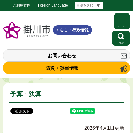
ご利用案内
Foreign Language
メニュー
くらし・行政情報
検索
お問い合わせ
防災・災害情報
予算・決算
2026年4月1日更新