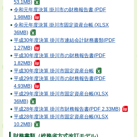
53.1MB)
令和元年度決算 掛川市の財務報告書 (PDF
1.98MB)
令和元年度決算 掛川市固定資産台帳 (XLSX
36MB)
平成30年度決算 掛川市連結会計財務書類(PDF
1.27MB)
平成30年度決算 掛川市の財務報告書(PDF
1.82MB)
平成30年度決算 掛川市固定資産台帳
平成29年度決算 掛川市の財務報告書(PDF
4.93MB)
平成29年度決算 掛川市固定資産台帳(XLSX
36MB)
平成28年度決算 掛川市財務報告書(PDF 2.33MB)
平成28年度決算 掛川市固定資産台帳(XLSX
10.2MB)
財務書類（総務省方式改訂モデル）