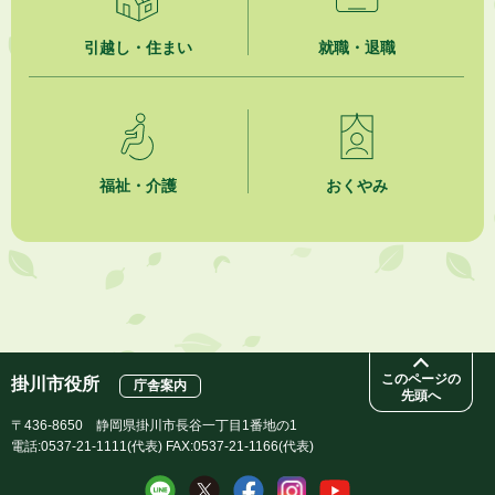
【日本DX大賞2026】ポスターセッション最優秀賞を受賞しました！
引越し・住まい
就職・退職
2026年8月4日
市民の勇気ある応急手当に感謝状を贈呈しました
2026年8月4日
夏季休暇期間 開業医等診療予定
福祉・介護
おくやみ
2026年8月3日
「水道カルテ」の公表について
2026年8月3日
企業版ふるさと納税（地方創生応援税制）のお願い
このページの
掛川市役所
庁舎案内
先頭へ
〒436-8650 静岡県掛川市長谷一丁目1番地の1
電話:0537-21-1111(代表) FAX:0537-21-1166(代表)