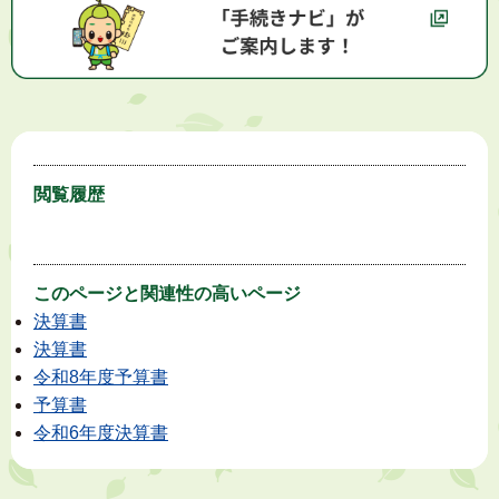
閲覧履歴
このページと
関連性の高いページ
決算書
決算書
令和8年度予算書
予算書
令和6年度決算書